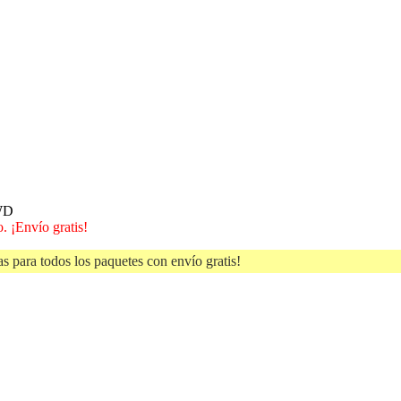
WD
. ¡Envío gratis!
s para todos los paquetes con envío gratis!