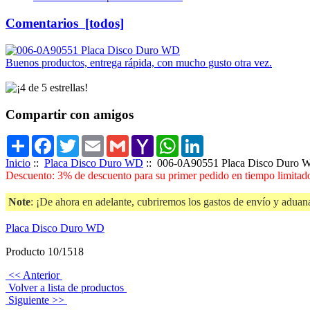
Comentarios [todos]
Buenos productos, entrega rápida, con mucho gusto otra vez.
Compartir con amigos
Share
Facebook
Twitter
Email
Gmail
Yahoo
WhatsApp
LinkedIn
Mail
Inicio
::
Placa Disco Duro WD
:: 006-0A90551 Placa Disco Duro 
Descuento: 3% de descuento para su primer pedido en tiempo limitado
Note
: ¡De ahora en adelante, cubriremos los gastos de envío y aduana
Placa Disco Duro WD
Producto 10/1518
<< Anterior
Volver a lista de productos
Siguiente >>