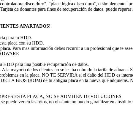
ontroladora disco duro", "placa lógica disco duro", o simplemente "pcb 
. Tarjeta de donantes para fines de recuperación de datos, puede repar
IENTES APARTADOS!
recta para tu HDD.
 esta placa con su HDD.
 placa. Para mas información debes recurrir a un profesional que te ase
 HARDWARE
tu HDD para una posible recuperación de datos.
A la mayoría de los clientes no se les ha cobrado la tarifa de aduana. Si 
problemas en la placa, NO TE SERVIRA si el daño del HDD es intern
P DE LA BIOS (ROM) de tu antigua placa en la nueva que adquieras
 NO COMPRES ESTA PLACA, NO SE ADMITEN DEVOLUCIONES.
se puede ver en las fotos, no obstante no puedo garantizar en absoluto