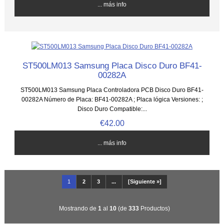
... más info
ST500LM013 Samsung Placa Disco Duro BF41-
00282A
ST500LM013 Samsung Placa Controladora PCB Disco Duro BF41-
00282A Número de Placa: BF41-00282A ; Placa lógica Versiones: ;
Disco Duro Compatible:...
€42.00
... más info
1
2
3
...
[Siguiente »]
Mostrando de
1
al
10
(de
333
Productos)