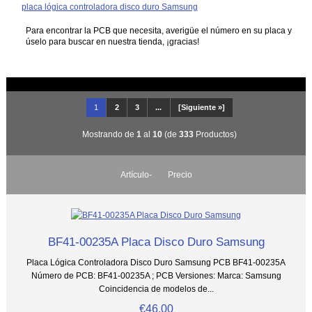
placa lógica controladora disco duro Samsung
Para encontrar la PCB que necesita, averigüe el número en su placa y
úselo para buscar en nuestra tienda, ¡gracias!
1
2
3
...
[Siguiente »]
Mostrando de
1
al
10
(de
333
Productos)
Artículo-
Precio
BF41-00235A Placa Disco Duro Samsung
Placa Lógica Controladora Disco Duro Samsung PCB BF41-00235A
Número de PCB: BF41-00235A ; PCB Versiones: Marca: Samsung
Coincidencia de modelos de...
€46.00