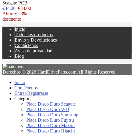
Seagate PCB
€44.00
€34.00
Ahorre: 23%
descuento
Inicio
Todos los productos
Envío y Devoluciones
Contáctenos
Aviso de privacidad
Blog
Derechos © 2026
HardDriveParts.com
All Rights Reserved.
Inicio
Contáctenos
Entrar/Registrarse
Categorías
Placa Disco Duro Seagate
Placa Disco Duro WD
Placa Disco Duro Samsung
Placa Disco Duro Fujitsu
Placa Disco Duro Maxtor
Placa Disco Duro Hitachi