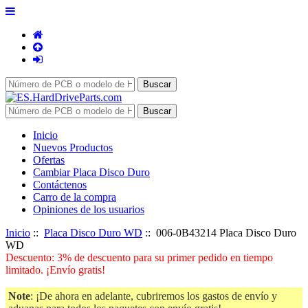
Inicio
Nuevos Productos
Ofertas
Cambiar Placa Disco Duro
Contáctenos
Carro de la compra
Opiniones de los usuarios
Inicio
::
Placa Disco Duro WD
:: 006-0B43214 Placa Disco Duro
WD
Descuento: 3% de descuento para su primer pedido en tiempo
limitado. ¡Envío gratis!
Note
: ¡De ahora en adelante, cubriremos los gastos de envío y