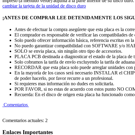
impreso (a menudo verde) adjunta a la parte inferior de su disco duro
cambiar la tarjeta de la unidad de disco duro
¡ANTES DE COMPRAR LEE DETENIDAMENTE LOS SIGU
Antes de efectuar la compra asegúrete que esta placa es la cor
El comprador es responsable de verificar las compatibilades de
Solo puedo ofrecer información básica, referencia escritas en la
No puedo garantizar compatibilidad con SOFTWARE y/o
SOLO se envia placa, sin ningún otro tipo de accesorios.
PLACA PCB destinada a diagnosticar el estado de la placa de 
Solo cobramos la tarifa de envío excluyendo la tarifa de aduana. 
RECORDAR que esta placa solo puede arreglar unidades con 
En la mayoría de los casos será necesario INSTALAR el CHI
de poder hacerlo, por favor recurre a un profesional.
Si requieres mas información no dudes en solicitarla.
POR FAVOR, si no estas de acuerdo con estos punto
Recuerda: En el disco de origen esta placa ha funcionado como 
Comentarios
Comentarios actuales: 2
Enlaces Importantes