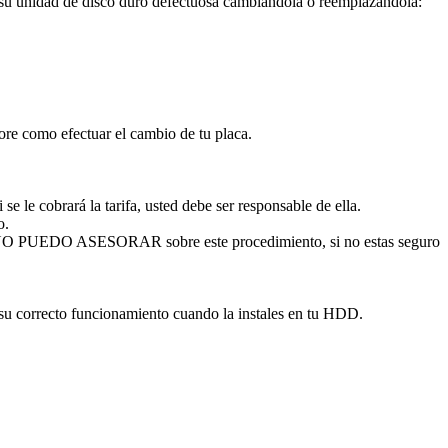
ar su unidad de disco duro defectuosa cambiándola o reemplazándola:
sore como efectuar el cambio de tu placa.
se le cobrará la tarifa, usted debe ser responsable de ella.
o.
. NO PUEDO ASESORAR sobre este procedimiento, si no estas seguro
 su correcto funcionamiento cuando la instales en tu HDD.