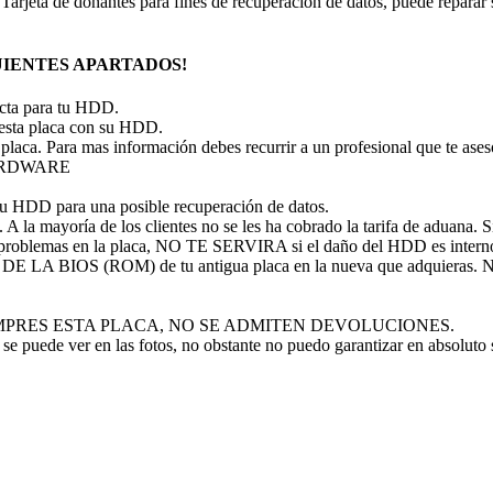
. Tarjeta de donantes para fines de recuperación de datos, puede repar
IENTES APARTADOS!
recta para tu HDD.
 esta placa con su HDD.
 placa. Para mas información debes recurrir a un profesional que te ase
 HARDWARE
tu HDD para una posible recuperación de datos.
A la mayoría de los clientes no se les ha cobrado la tarifa de aduana. Si 
problemas en la placa, NO TE SERVIRA si el daño del HDD es intern
P DE LA BIOS (ROM) de tu antigua placa en la nueva que adquieras
 NO COMPRES ESTA PLACA, NO SE ADMITEN DEVOLUCIONES.
se puede ver en las fotos, no obstante no puedo garantizar en absoluto