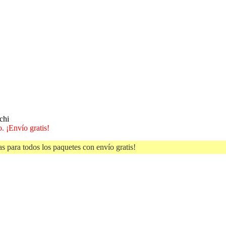
chi
. ¡Envío gratis!
s para todos los paquetes con envío gratis!