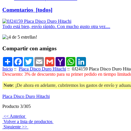
Comentarios [todos]
Todo está bien, envío rápido. Con mucho gusto otra vez....
Compartir con amigos
Share
Facebook
Twitter
Email
Gmail
Yahoo
WhatsApp
LinkedIn
Mail
Inicio
::
Placa Disco Duro Hitachi
:: 0J24159 Placa Disco Duro Hita
Descuento: 3% de descuento para su primer pedido en tiempo limitado
Note
: ¡De ahora en adelante, cubriremos los gastos de envío y aduana
Placa Disco Duro Hitachi
Producto 3/305
<< Anterior
Volver a lista de productos
Siguiente >>