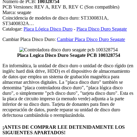
Número de PCB:
100328754
PCB Versiones: REV A, REV B, REV C (Son compatibles)
Marca: seagate
Coincidencia de modelos de disco duro: ST3300831A,
ST3400832A…
Catalogar:
Placa Lógica Disco Duro
-
Placa Disco Duro Seagate
Cambiar Placa Disco Duro:
Cambiar Placa Disco Duro Seagate
Placa Logica Disco Duro Seagate PCB 100328754
En informática, la unidad de disco duro o unidad de disco rígido (en
inglés: hard disk drive, HDD) es el dispositivo de almacenamiento
de datos que emplea un sistema de grabación magnética para
almacenar archivos digitales. La "placa disco duro" también se
denomina "placa controladora disco duro", "placa lógica disco
duro", o simplemente "pcb disco duro", "tarjeta disco duro". Esta es
la placa de circuito impreso (a menudo verde) adjunta a la parte
inferior de su disco duro. Tarjeta de donantes para fines de
recuperación de datos, puede reparar su unidad de disco duro
defectuosa cambiándola o reemplazándola.
¡ANTES DE COMPRAR LEE DETENIDAMENTE LOS
SIGUIENTES APARTADOS!