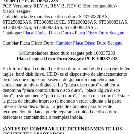
Número de PCB:
100337233
PCB Versiones: REV A, REV B, REV C (Son compatibles)
Marca: seagate
Coincidencia de modelos de disco duro: ST3250820AS,
ST3250823AS, ST3300831SCE, ST3200826AS, ST3300831AS,
ST3360832AS, ST3400823AS, ST3400832AS…
Catalogar:
Placa Lógica Disco Duro
-
Placa Disco Duro Seagate
Cambiar Placa Disco Duro:
Cambiar Placa Disco Duro Seagate
Placa Logica Disco Duro Seagate PCB 100337233
En informática, la unidad de disco duro o unidad de disco rígido (en
inglés: hard disk drive, HDD) es el dispositivo de almacenamiento
de datos que emplea un sistema de grabación magnética para
almacenar archivos digitales. La "placa disco duro" también se
denomina "placa controladora disco duro", "placa lógica disco
duro", o simplemente "pcb disco duro", "tarjeta disco duro". Esta es
la placa de circuito impreso (a menudo verde) adjunta a la parte
inferior de su disco duro. Tarjeta de donantes para fines de
recuperación de datos, puede reparar su unidad de disco duro
defectuosa cambiándola o reemplazándola.
¡ANTES DE COMPRAR LEE DETENIDAMENTE LOS