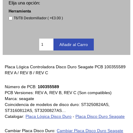
Elija una opción:
Herramienta
T6/T8 Destornillador ( +€3.00 )
Placa Lógica Controladora Disco Duro Seagate PCB 100355589
REV A / REV B / REV C
Número de PCB:
100355589
PCB Versiones: REV A, REV B, REV C (Son compatibles)
Marca: seagate
Coincidencia de modelos de disco duro: ST3250824AS,
ST3160812AS, ST3200827AS…
Catalogar:
Placa Lógica Disco Duro
-
Placa Disco Duro Seagate
Cambiar Placa Disco Duro:
Cambiar Placa Disco Duro Seagate