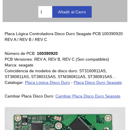
Placa Lógica Controladora Disco Duro Seagate PCB 100390920
REV A / REV B / REV C
Número de PCB:
100390920
PCB Versiones: REV A, REV B, REV C (Son compatibles)
Marca: seagate
Coincidencia de modelos de disco duro: ST3160811AS,
ST380811AS, ST380315AS, STM380811AS, ST380815AS…
Catalogar:
Placa Lógica Disco Duro
-
Placa Disco Duro Seagate
Cambiar Placa Disco Duro:
Cambiar Placa Disco Duro Seagate