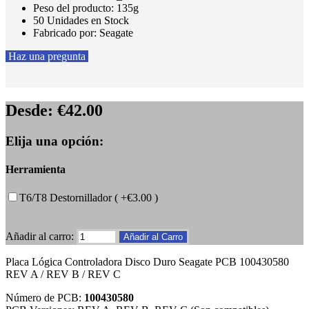
Peso del producto: 135g
50 Unidades en Stock
Fabricado por: Seagate
Haz una pregunta
Desde:
€42.00
Elija una opción:
Herramienta
T6/T8 Destornillador ( +€3.00 )
Añadir al carro:
Placa Lógica Controladora Disco Duro Seagate PCB 100430580
REV A / REV B / REV C
Número de PCB:
100430580