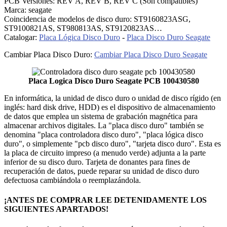
PCB Versiones: REV A, REV B, REV C (Son compatibles)
Marca: seagate
Coincidencia de modelos de disco duro: ST9160823ASG,
ST9100821AS, ST980813AS, ST9120823AS…
Catalogar:
Placa Lógica Disco Duro
-
Placa Disco Duro Seagate
Cambiar Placa Disco Duro:
Cambiar Placa Disco Duro Seagate
Placa Logica Disco Duro Seagate PCB 100430580
En informática, la unidad de disco duro o unidad de disco rígido (en
inglés: hard disk drive, HDD) es el dispositivo de almacenamiento
de datos que emplea un sistema de grabación magnética para
almacenar archivos digitales. La "placa disco duro" también se
denomina "placa controladora disco duro", "placa lógica disco
duro", o simplemente "pcb disco duro", "tarjeta disco duro". Esta es
la placa de circuito impreso (a menudo verde) adjunta a la parte
inferior de su disco duro. Tarjeta de donantes para fines de
recuperación de datos, puede reparar su unidad de disco duro
defectuosa cambiándola o reemplazándola.
¡ANTES DE COMPRAR LEE DETENIDAMENTE LOS
SIGUIENTES APARTADOS!