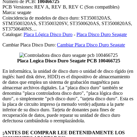
Número de PCB:
100466725
PCB Versiones: REV A, REV B, REV C (Son compatibles)
Marca: seagate
Coincidencia de modelos de disco duro: ST3500320AS,
STM3500320AS, ST3500320SV, ST3500620AS, ST3500820AS,
ST3750640NS…
Catalogar:
Placa Lógica Disco Duro
-
Placa Disco Duro Seagate
Cambiar Placa Disco Duro:
Cambiar Placa Disco Duro Seagate
Placa Logica Disco Duro Seagate PCB 100466725
En informática, la unidad de disco duro o unidad de disco rígido (en
inglés: hard disk drive, HDD) es el dispositivo de almacenamiento
de datos que emplea un sistema de grabación magnética para
almacenar archivos digitales. La "placa disco duro" también se
denomina "placa controladora disco duro", "placa lógica disco
duro", o simplemente "pcb disco duro", "tarjeta disco duro". Esta es
la placa de circuito impreso (a menudo verde) adjunta a la parte
inferior de su disco duro. Tarjeta de donantes para fines de
recuperación de datos, puede reparar su unidad de disco duro
defectuosa cambiándola o reemplazándola.
¡ANTES DE COMPRAR LEE DETENIDAMENTE LOS