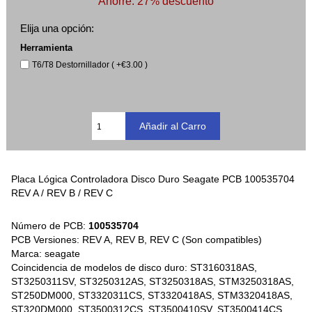
Ahorre: 27% descuento
Elija una opción:
Herramienta
T6/T8 Destornillador ( +€3.00 )
Placa Lógica Controladora Disco Duro Seagate PCB 100535704
REV A / REV B / REV C
Número de PCB:
100535704
PCB Versiones: REV A, REV B, REV C (Son compatibles)
Marca: seagate
Coincidencia de modelos de disco duro: ST3160318AS,
ST3250311SV, ST3250312AS, ST3250318AS, STM3250318AS,
ST250DM000, ST3320311CS, ST3320418AS, STM3320418AS,
ST320DM000, ST3500312CS, ST3500410SV, ST3500414CS,