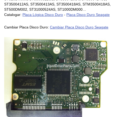
ST3500412AS, ST3500413AS, ST3500418AS, STM3500418AS,
ST500DM002, ST31000524AS, ST1000DM000…
Catalogar:
Placa Lógica Disco Duro
-
Placa Disco Duro Seagate
Cambiar Placa Disco Duro:
Cambiar Placa Disco Duro Seagate