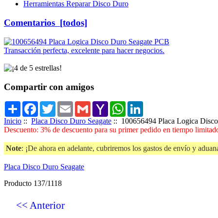
Herramientas Reparar Disco Duro
Comentarios [todos]
Transacción perfecta, excelente para hacer negocios.
Compartir con amigos
Share
Facebook
Twitter
Email
Gmail
Yahoo
WhatsApp
LinkedIn
Mail
Inicio
::
Placa Disco Duro Seagate
:: 100656494 Placa Logica Disc
Descuento: 3% de descuento para su primer pedido en tiempo limitado
Note
: ¡De ahora en adelante, cubriremos los gastos de envío y aduana
Placa Disco Duro Seagate
Producto 137/1118
<< Anterior