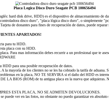
Placa Logica Disco Duro Seagate PCB 100656494
 inglés: hard disk drive, HDD) es el dispositivo de almacenamiento de 
ontroladora disco duro", "placa lógica disco duro", o simplemente "pcb 
. Tarjeta de donantes para fines de recuperación de datos, puede repar
IENTES APARTADOS!
recta para tu HDD.
 esta placa con su HDD.
 placa. Para mas información debes recurrir a un profesional que te ase
 HARDWARE
tu HDD para una posible recuperación de datos.
A la mayoría de los clientes no se les ha cobrado la tarifa de aduana. Si 
problemas en la placa, NO TE SERVIRA si el daño del HDD es intern
P DE LA BIOS (ROM) de tu antigua placa en la nueva que adquieras
 NO COMPRES ESTA PLACA, NO SE ADMITEN DEVOLUCIONES.
se puede ver en las fotos, no obstante no puedo garantizar en absoluto