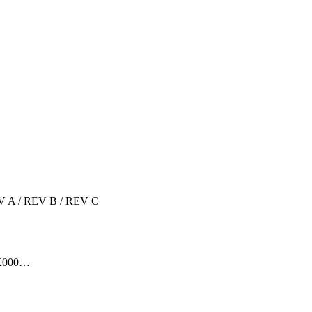
EV A / REV B / REV C
DX000…