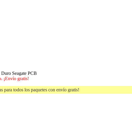
o Duro Seagate PCB
. ¡Envío gratis!
s para todos los paquetes con envío gratis!