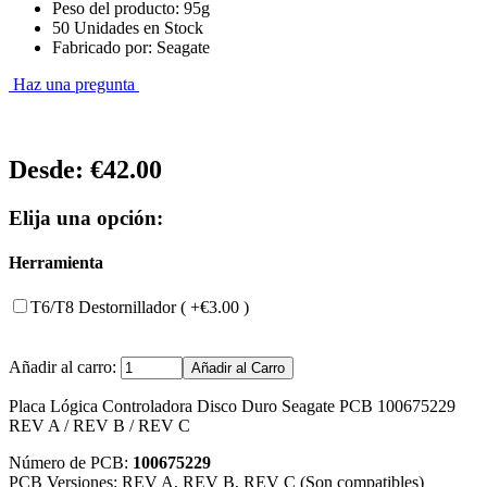
Peso del producto: 95g
50 Unidades en Stock
Fabricado por: Seagate
Haz una pregunta
Desde:
€42.00
Elija una opción:
Herramienta
T6/T8 Destornillador ( +€3.00 )
Añadir al carro:
Placa Lógica Controladora Disco Duro Seagate PCB 100675229
REV A / REV B / REV C
Número de PCB:
100675229
PCB Versiones: REV A, REV B, REV C (Son compatibles)