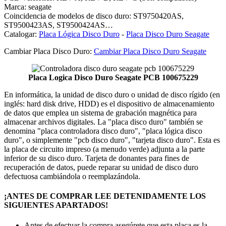
Marca: seagate
Coincidencia de modelos de disco duro: ST9750420AS,
ST9500423AS, ST9500424AS…
Catalogar:
Placa Lógica Disco Duro
-
Placa Disco Duro Seagate
Cambiar Placa Disco Duro:
Cambiar Placa Disco Duro Seagate
Placa Logica Disco Duro Seagate PCB 100675229
En informática, la unidad de disco duro o unidad de disco rígido (en
inglés: hard disk drive, HDD) es el dispositivo de almacenamiento
de datos que emplea un sistema de grabación magnética para
almacenar archivos digitales. La "placa disco duro" también se
denomina "placa controladora disco duro", "placa lógica disco
duro", o simplemente "pcb disco duro", "tarjeta disco duro". Esta es
la placa de circuito impreso (a menudo verde) adjunta a la parte
inferior de su disco duro. Tarjeta de donantes para fines de
recuperación de datos, puede reparar su unidad de disco duro
defectuosa cambiándola o reemplazándola.
¡ANTES DE COMPRAR LEE DETENIDAMENTE LOS
SIGUIENTES APARTADOS!
Antes de efectuar la compra asegúrete que esta placa es la