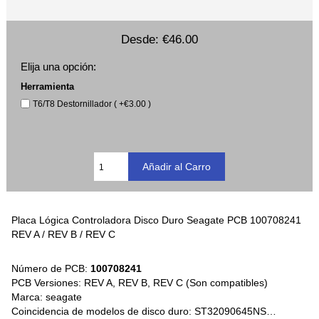
Desde:
€46.00
Elija una opción:
Herramienta
T6/T8 Destornillador ( +€3.00 )
Placa Lógica Controladora Disco Duro Seagate PCB 100708241
REV A / REV B / REV C
Número de PCB:
100708241
PCB Versiones: REV A, REV B, REV C (Son compatibles)
Marca: seagate
Coincidencia de modelos de disco duro: ST32090645NS…