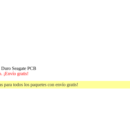
o Duro Seagate PCB
. ¡Envío gratis!
s para todos los paquetes con envío gratis!