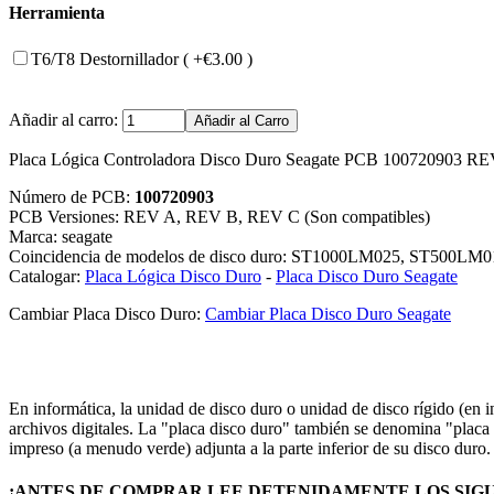
Herramienta
T6/T8 Destornillador ( +€3.00 )
Añadir al carro:
Placa Lógica Controladora Disco Duro Seagate PCB 100720903 R
Número de PCB:
100720903
PCB Versiones: REV A, REV B, REV C (Son compatibles)
Marca: seagate
Coincidencia de modelos de disco duro: ST1000LM025, ST500
Catalogar:
Placa Lógica Disco Duro
-
Placa Disco Duro Seagate
Cambiar Placa Disco Duro:
Cambiar Placa Disco Duro Seagate
En informática, la unidad de disco duro o unidad de disco rígido (en
archivos digitales. La "placa disco duro" también se denomina "placa c
impreso (a menudo verde) adjunta a la parte inferior de su disco duro
¡ANTES DE COMPRAR LEE DETENIDAMENTE LOS SIGU