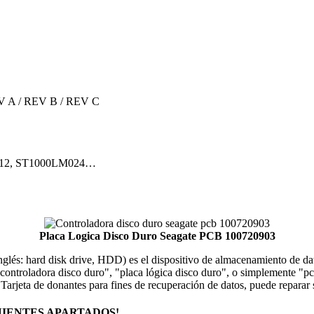
EV A / REV B / REV C
LM012, ST1000LM024…
Placa Logica Disco Duro Seagate PCB 100720903
 inglés: hard disk drive, HDD) es el dispositivo de almacenamiento de 
ontroladora disco duro", "placa lógica disco duro", o simplemente "pcb 
. Tarjeta de donantes para fines de recuperación de datos, puede repar
IENTES APARTADOS!