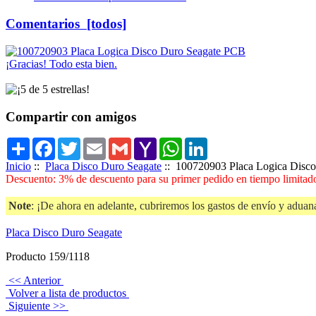
Comentarios [todos]
¡Gracias! Todo esta bien.
Compartir con amigos
Share
Facebook
Twitter
Email
Gmail
Yahoo
WhatsApp
LinkedIn
Mail
Inicio
::
Placa Disco Duro Seagate
:: 100720903 Placa Logica Disc
Descuento: 3% de descuento para su primer pedido en tiempo limitado
Note
: ¡De ahora en adelante, cubriremos los gastos de envío y aduana
Placa Disco Duro Seagate
Producto 159/1118
<< Anterior
Volver a lista de productos
Siguiente >>