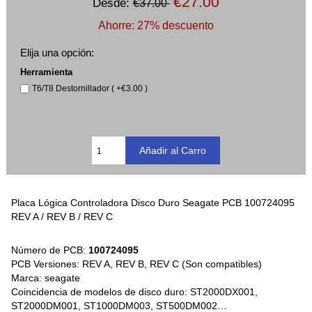
€27.00
Desde:
€37.00
Ahorre: 27% descuento
Elija una opción:
Herramienta
T6/T8 Destornillador ( +€3.00 )
Placa Lógica Controladora Disco Duro Seagate PCB 100724095
REV A / REV B / REV C
Número de PCB:
100724095
PCB Versiones: REV A, REV B, REV C (Son compatibles)
Marca: seagate
Coincidencia de modelos de disco duro: ST2000DX001,
ST2000DM001, ST1000DM003, ST500DM002…