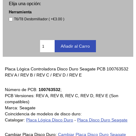
Elija una opción:
Herramienta
T6/T8 Destornillador ( +€3.00 )
Placa Lógica Controladora Disco Duro Seagate PCB 100763532
REV A / REV B / REV C / REV D / REV E
Número de PCB:
100763532
;
PCB Versiones: REV A, REV B, REV C, REV D, REV E (Son
compatibles)
Marca: Seagate
Coincidencia de modelos de disco duro:
Catalogar:
Placa Lógica Disco Duro
-
Placa Disco Duro Seagate
Cambiar Placa Disco Duro:
Cambiar Placa Disco Duro Seagate