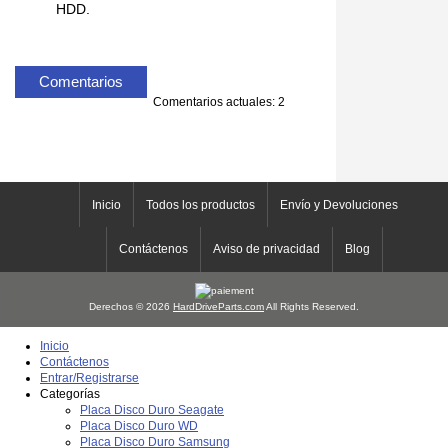
HDD.
Comentarios
Comentarios actuales: 2
Inicio
Todos los productos
Envío y Devoluciones
Contáctenos
Aviso de privacidad
Blog
Derechos © 2026
HardDriveParts.com
All Rights Reserved.
Inicio
Contáctenos
Entrar/Registrarse
Categorías
Placa Disco Duro Seagate
Placa Disco Duro WD
Placa Disco Duro Samsung