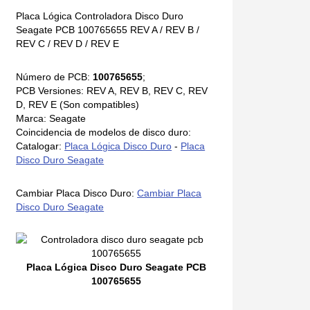
Placa Lógica Controladora Disco Duro
Seagate PCB 100765655 REV A / REV B /
REV C / REV D / REV E
Número de PCB:
100765655
;
PCB Versiones: REV A, REV B, REV C, REV
D, REV E (Son compatibles)
Marca: Seagate
Coincidencia de modelos de disco duro:
Catalogar:
Placa Lógica Disco Duro
-
Placa
Disco Duro Seagate
Cambiar Placa Disco Duro:
Cambiar Placa
Disco Duro Seagate
Placa Lógica Disco Duro Seagate PCB
100765655