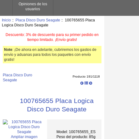
Opiniones de los
usuarios
Inicio
::
Placa Disco Duro Seagate
:: 100765655 Placa
Logica Disco Duro Seagate
Descuento: 3% de descuento para su primer pedido en
tiempo limitado. ¡Envío gratis!
Note
: ¡De ahora en adelante, cubriremos los gastos de
envío y aduanas para todos los paquetes con envío
gratis!
Placa Disco Duro
Producto 191/1118
Seagate
100765655 Placa Logica
Disco Duro Seagate
Model: 100765655_ES
Peso del producto: 85g
Ampliar imagen