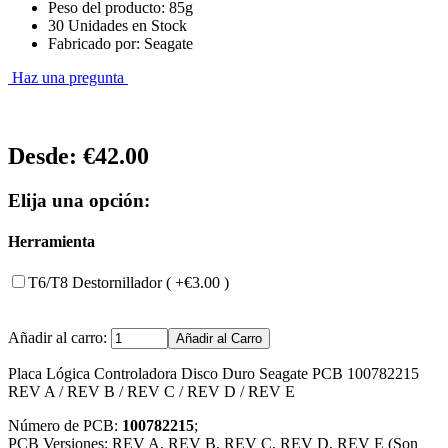
Peso del producto: 85g
30 Unidades en Stock
Fabricado por: Seagate
Haz una pregunta
Desde:
€42.00
Elija una opción:
Herramienta
T6/T8 Destornillador ( +€3.00 )
Añadir al carro:
Placa Lógica Controladora Disco Duro Seagate PCB 100782215
REV A / REV B / REV C / REV D / REV E
Número de PCB:
100782215
;
PCB Versiones: REV A, REV B, REV C, REV D, REV E (Son