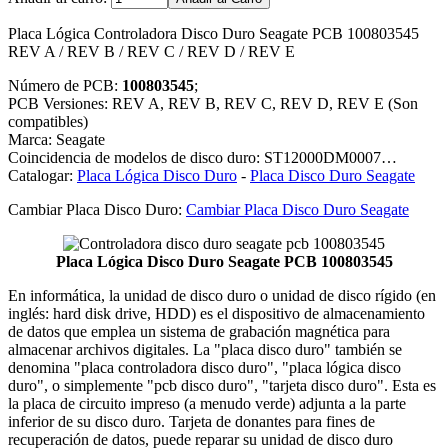
Placa Lógica Controladora Disco Duro Seagate PCB 100803545
REV A / REV B / REV C / REV D / REV E
Número de PCB:
100803545
;
PCB Versiones: REV A, REV B, REV C, REV D, REV E (Son
compatibles)
Marca: Seagate
Coincidencia de modelos de disco duro: ST12000DM0007…
Catalogar:
Placa Lógica Disco Duro
-
Placa Disco Duro Seagate
Cambiar Placa Disco Duro:
Cambiar Placa Disco Duro Seagate
Placa Lógica Disco Duro Seagate PCB 100803545
En informática, la unidad de disco duro o unidad de disco rígido (en
inglés: hard disk drive, HDD) es el dispositivo de almacenamiento
de datos que emplea un sistema de grabación magnética para
almacenar archivos digitales. La "placa disco duro" también se
denomina "placa controladora disco duro", "placa lógica disco
duro", o simplemente "pcb disco duro", "tarjeta disco duro". Esta es
la placa de circuito impreso (a menudo verde) adjunta a la parte
inferior de su disco duro. Tarjeta de donantes para fines de
recuperación de datos, puede reparar su unidad de disco duro