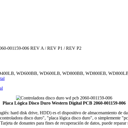
 2060-001159-006 REV A / REV P1 / REV P2
EB, WD400LB, WD600BB, WD600LB, WD800BB, WD800EB, WD800
tal
al
Placa Lógica Disco Duro Western Digital PCB 2060-001159-006
 inglés: hard disk drive, HDD) es el dispositivo de almacenamiento de 
ontroladora disco duro", "placa lógica disco duro", o simplemente "pcb 
. Tarjeta de donantes para fines de recuperación de datos, puede repar