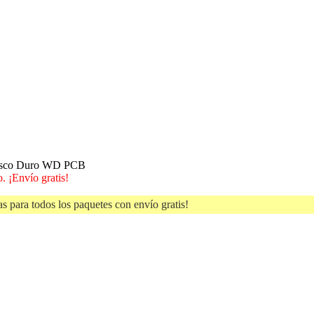
Disco Duro WD PCB
. ¡Envío gratis!
s para todos los paquetes con envío gratis!