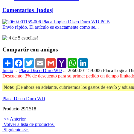
Comentarios [todos]
Envío rápido. El artículo es exactamente como se...
Compartir con amigos
Share
Facebook
Twitter
Email
Gmail
Yahoo
WhatsApp
LinkedIn
Mail
Inicio
::
Placa Disco Duro WD
:: 2060-001159-006 Placa Logica 
Descuento: 3% de descuento para su primer pedido en tiempo limitado
Note
: ¡De ahora en adelante, cubriremos los gastos de envío y aduana
Placa Disco Duro WD
Producto 29/1518
<< Anterior
Volver a lista de productos
Siguiente >>