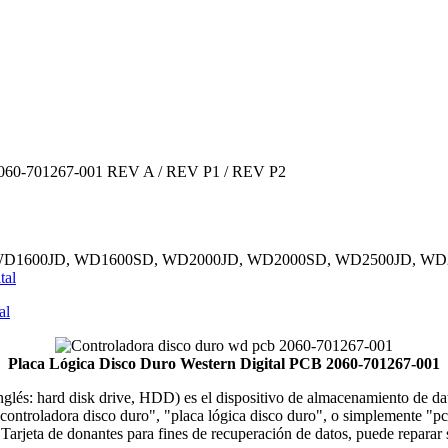
 2060-701267-001 REV A / REV P1 / REV P2
0SD, WD1600JD, WD1600SD, WD2000JD, WD2000SD, WD2500JD, 
tal
al
Placa Lógica Disco Duro Western Digital PCB 2060-701267-001
 inglés: hard disk drive, HDD) es el dispositivo de almacenamiento de 
ontroladora disco duro", "placa lógica disco duro", o simplemente "pcb 
. Tarjeta de donantes para fines de recuperación de datos, puede repar