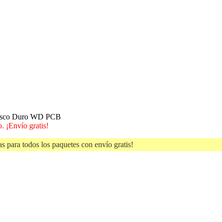
Disco Duro WD PCB
. ¡Envío gratis!
s para todos los paquetes con envío gratis!