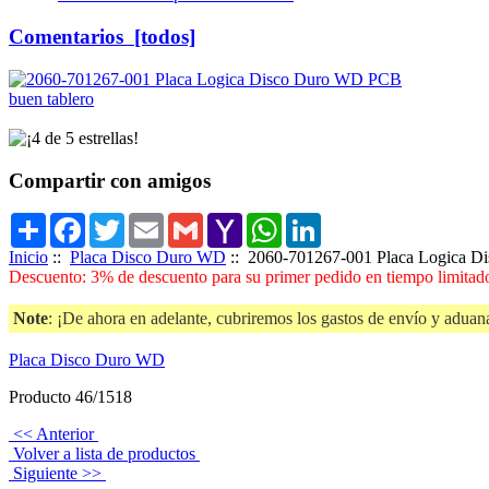
Comentarios [todos]
buen tablero
Compartir con amigos
Share
Facebook
Twitter
Email
Gmail
Yahoo
WhatsApp
LinkedIn
Mail
Inicio
::
Placa Disco Duro WD
:: 2060-701267-001 Placa Logica 
Descuento: 3% de descuento para su primer pedido en tiempo limitado
Note
: ¡De ahora en adelante, cubriremos los gastos de envío y aduana
Placa Disco Duro WD
Producto 46/1518
<< Anterior
Volver a lista de productos
Siguiente >>