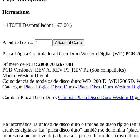
Herramienta
T6/T8 Destornillador ( +€3.00 )
Añadir al carro:
Placa Lógica Controladora Disco Duro Western Digital (WD) PCB
Número de PCB:
2060-701267-001
PCB Versiones: REV A, REV P1, REV P2 (Son compatibles)
Marca: Western Digital
Coincidencia de modelos de disco duro: WD1200JD, WD120
Catalogar:
Placa Lógica Disco Duro
-
Placa Disco Duro Western Digi
Cambiar Placa Disco Duro:
Cambiar Placa Disco Duro Western Digit
En informática, la unidad de disco duro o unidad de disco rígido (en
archivos digitales. La "placa disco duro" también se denomina "placa c
impreso (a menudo verde) adjunta a la parte inferior de su disco duro