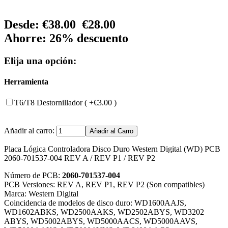
Desde:
€38.00
€28.00
Ahorre: 26% descuento
Elija una opción:
Herramienta
T6/T8 Destornillador ( +€3.00 )
Añadir al carro:
Placa Lógica Controladora Disco Duro Western Digital (WD) PCB
2060-701537-004 REV A / REV P1 / REV P2
Número de PCB:
2060-701537-004
PCB Versiones: REV A, REV P1, REV P2 (Son compatibles)
Marca: Western Digital
Coincidencia de modelos de disco duro: WD1600AAJS,
WD1602ABKS, WD2500AAKS, WD2502ABYS, WD3202
ABYS, WD5002ABYS, WD5000AACS, WD5000AAVS,