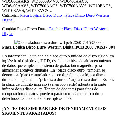
WD5000AAKS, WD5000AVVS, WD6400AACS,
WD6400AAVS, WD7500AACS, WD7500AAVS, WD10EACS,
WD10EAVS, WD10EVCS…
Catalogar:
Placa Lógica Disco Duro
-
Placa Disco Duro Western
Digital
Cambiar Placa Disco Duro:
Cambiar Placa Disco Duro Western
Digital
Placa Lógica Disco Duro Western Digital PCB 2060-701537-004
En informática, la unidad de disco duro o unidad de disco rígido (en
inglés: hard disk drive, HDD) es el dispositivo de almacenamiento
de datos que emplea un sistema de grabación magnética para
almacenar archivos digitales. La "placa disco duro" también se
denomina "placa controladora disco duro", "placa lógica disco
duro", o simplemente "pcb disco duro", "tarjeta disco duro". Esta es
la placa de circuito impreso (a menudo verde) adjunta a la parte
inferior de su disco duro. Tarjeta de donantes para fines de
recuperación de datos, puede reparar su unidad de disco duro
defectuosa cambiándola o reemplazándola.
¡ANTES DE COMPRAR LEE DETENIDAMENTE LOS
SIGUIENTES APARTADOS!