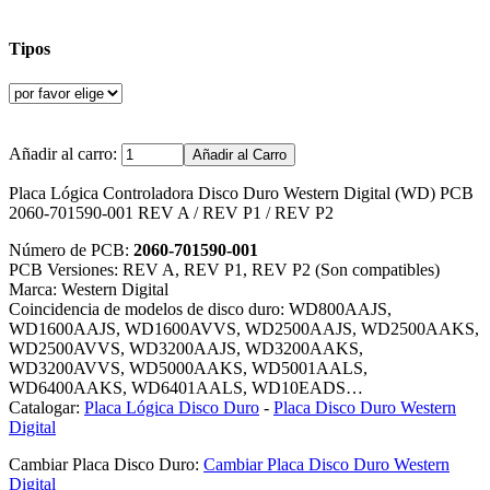
Tipos
Añadir al carro:
Placa Lógica Controladora Disco Duro Western Digital (WD) PCB
2060-701590-001 REV A / REV P1 / REV P2
Número de PCB:
2060-701590-001
PCB Versiones: REV A, REV P1, REV P2 (Son compatibles)
Marca: Western Digital
Coincidencia de modelos de disco duro: WD800AAJS,
WD1600AAJS, WD1600AVVS, WD2500AAJS, WD2500AAKS,
WD2500AVVS, WD3200AAJS, WD3200AAKS,
WD3200AVVS, WD5000AAKS, WD5001AALS,
WD6400AAKS, WD6401AALS, WD10EADS…
Catalogar:
Placa Lógica Disco Duro
-
Placa Disco Duro Western
Digital
Cambiar Placa Disco Duro:
Cambiar Placa Disco Duro Western
Digital