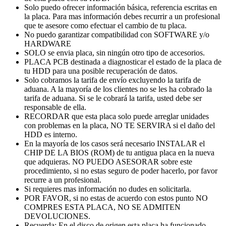
Solo puedo ofrecer información básica, referencia escritas en
la placa. Para mas información debes recurrir a un profesional
que te asesore como efectuar el cambio de tu placa.
No puedo garantizar compatibilidad con SOFTWARE y/o
HARDWARE
SOLO se envia placa, sin ningún otro tipo de accesorios.
PLACA PCB destinada a diagnosticar el estado de la placa de
tu HDD para una posible recuperación de datos.
Solo cobramos la tarifa de envío excluyendo la tarifa de
aduana. A la mayoría de los clientes no se les ha cobrado la
tarifa de aduana. Si se le cobrará la tarifa, usted debe ser
responsable de ella.
RECORDAR que esta placa solo puede arreglar unidades
con problemas en la placa, NO TE SERVIRA si el daño del
HDD es interno.
En la mayoría de los casos será necesario INSTALAR el
CHIP DE LA BIOS (ROM) de tu antigua placa en la nueva
que adquieras. NO PUEDO ASESORAR sobre este
procedimiento, si no estas seguro de poder hacerlo, por favor
recurre a un profesional.
Si requieres mas información no dudes en solicitarla.
POR FAVOR, si no estas de acuerdo con estos punto NO
COMPRES ESTA PLACA, NO SE ADMITEN
DEVOLUCIONES.
Recuerda: En el disco de origen esta placa ha funcionado