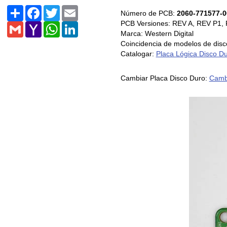
Share
Facebook
Twitter
Email
Número de PCB:
2060-771577-0
PCB Versiones: REV A, REV P1, 
Gmail
Yahoo
WhatsApp
LinkedIn
Mail
Marca: Western Digital
Coincidencia de modelos de d
Catalogar:
Placa Lógica Disco D
Cambiar Placa Disco Duro:
Cambi