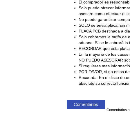
El comprador es responsable
Solo puedo ofrecer informac
asesore como efectuar el c
No puedo garantizar comp
SOLO se envia placa, sin ni
PLACA PCB destinada a diag
Solo cobramos la tarifa de e
aduana. Si se le cobrará la 
RECORDAR que esta placa so
En la mayoría de los casos
NO PUEDO ASESORAR sobre es
Si requieres mas información
POR FAVOR, si no estas 
Recuerda: En el disco de or
absoluto su correcto funcio
Comentarios
Comentarios ac