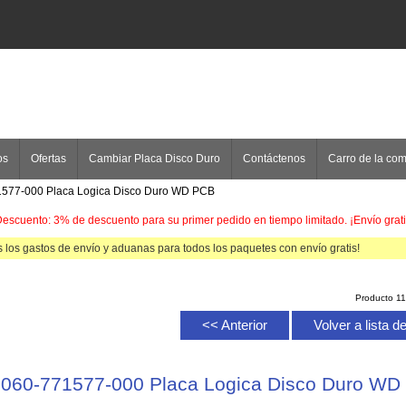
os
Ofertas
Cambiar Placa Disco Duro
Contáctenos
Carro de la co
1577-000 Placa Logica Disco Duro WD PCB
escuento: 3% de descuento para su primer pedido en tiempo limitado. ¡Envío grati
 los gastos de envío y aduanas para todos los paquetes con envío gratis!
Producto 1
<< Anterior
Volver a lista 
2060-771577-000 Placa Logica Disco Duro WD