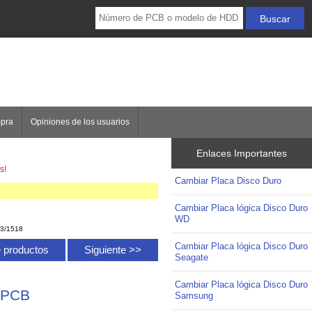
mpra
Opiniones de los usuarios
Enlaces Importantes
s!
Cambiar Placa Disco Duro
Cambiar Placa lógica Disco Duro
WD
13/1518
Cambiar Placa lógica Disco Duro
de productos
Siguiente >>
Seagate
Cambiar Placa lógica Disco Duro
 PCB
Samsung