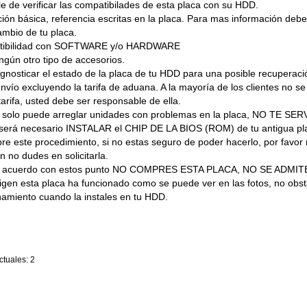
 de verificar las compatibilades de esta placa con su HDD.
ión básica, referencia escritas en la placa. Para mas información debes
ambio de tu placa.
atibilidad con SOFTWARE y/o HARDWARE
ngún otro tipo de accesorios.
nosticar el estado de la placa de tu HDD para una posible recuperaci
nvío excluyendo la tarifa de aduana. A la mayoría de los clientes no se 
tarifa, usted debe ser responsable de ella.
lo puede arreglar unidades con problemas en la placa, NO TE SERVI
 será necesario INSTALAR el CHIP DE LA BIOS (ROM) de tu antigua pl
te procedimiento, si no estas seguro de poder hacerlo, por favor re
 no dudes en solicitarla.
de acuerdo con estos punto NO COMPRES ESTA PLACA, NO SE ADM
igen esta placa ha funcionado como se puede ver en las fotos, no obs
namiento cuando la instales en tu HDD.
tuales: 2