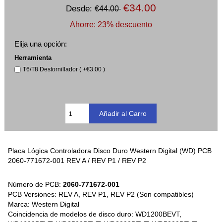
€34.00
Desde:
€44.00
Ahorre: 23% descuento
Elija una opción:
Herramienta
T6/T8 Destornillador ( +€3.00 )
Placa Lógica Controladora Disco Duro Western Digital (WD) PCB
2060-771672-001 REV A / REV P1 / REV P2
Número de PCB:
2060-771672-001
PCB Versiones: REV A, REV P1, REV P2 (Son compatibles)
Marca: Western Digital
Coincidencia de modelos de disco duro: WD1200BEVT,