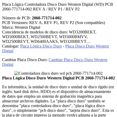
Placa Lógica Controladora Disco Duro Western Digital (WD) PCB
2060-771714-002 REV A / REV P1 / REV P2
Número de PCB:
2060-771714-002
PCB Versiones: REV A, REV P1, REV P2 (Son compatibles)
Marca: Western Digital
Coincidencia de modelos de disco duro: WD3200BEKT,
WD5000BEKT, WD2500BEVT, WD5000BMVV,
WD2500BEVT, WD6400AAKS, WD3200BEVT…
Catalogar:
Placa Lógica Disco Duro
-
Placa Disco Duro Western
Digital
Cambiar Placa Disco Duro:
Cambiar Placa Disco Duro Western
Digital
Placa Lógica Disco Duro Western Digital PCB 2060-771714-002
En informática, la unidad de disco duro o unidad de disco rígido (en
inglés: hard disk drive, HDD) es el dispositivo de almacenamiento
de datos que emplea un sistema de grabación magnética para
almacenar archivos digitales. La "placa disco duro" también se
denomina "placa controladora disco duro", "placa lógica disco
duro", o simplemente "pcb disco duro", "tarjeta disco duro". Esta es
la placa de circuito impreso (a menudo verde) adjunta a la parte