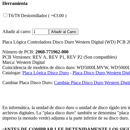
Herramienta
T6/T8 Destornillador ( +€3.00 )
Añadir al carro:
Placa Lógica Controladora Disco Duro Western Digital (WD) PCB
Número de PCB:
2060-771962-000
PCB Versiones: REV A, REV P1, REV P2 (Son compatibles)
Marca: Western Digital
Coincidencia de modelos de disco duro: WD5000LMVW, WD50
Catalogar:
Placa Lógica Disco Duro
-
Placa Disco Duro Western Digi
Cambiar Placa Disco Duro:
Cambiar Placa Disco Duro Western Digit
En informática, la unidad de disco duro o unidad de disco rígido (en
archivos digitales. La "placa disco duro" también se denomina "placa c
impreso (a menudo verde) adjunta a la parte inferior de su disco duro
¡ANTES DE COMPRAR LEE DETENIDAMENTE LOS SIGU