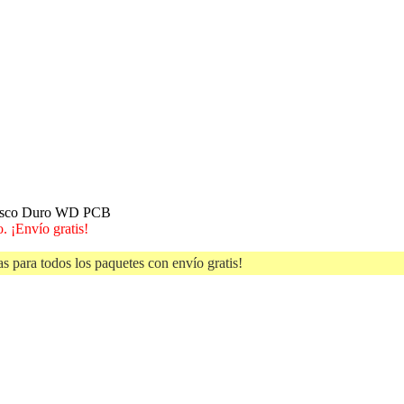
Disco Duro WD PCB
. ¡Envío gratis!
s para todos los paquetes con envío gratis!