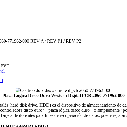
 2060-771962-000 REV A / REV P1 / REV P2
00LPVT…
tal
al
Placa Lógica Disco Duro Western Digital PCB 2060-771962-000
 inglés: hard disk drive, HDD) es el dispositivo de almacenamiento de 
ontroladora disco duro", "placa lógica disco duro", o simplemente "pcb 
. Tarjeta de donantes para fines de recuperación de datos, puede repar
IENTES APARTADOS!