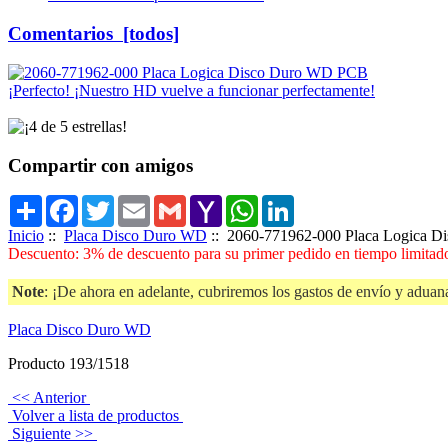
Comentarios [todos]
¡Perfecto! ¡Nuestro HD vuelve a funcionar perfectamente!
Compartir con amigos
Share
Facebook
Twitter
Email
Gmail
Yahoo
WhatsApp
LinkedIn
Mail
Inicio
::
Placa Disco Duro WD
:: 2060-771962-000 Placa Logica 
Descuento: 3% de descuento para su primer pedido en tiempo limitado
Note
: ¡De ahora en adelante, cubriremos los gastos de envío y aduana
Placa Disco Duro WD
Producto 193/1518
<< Anterior
Volver a lista de productos
Siguiente >>