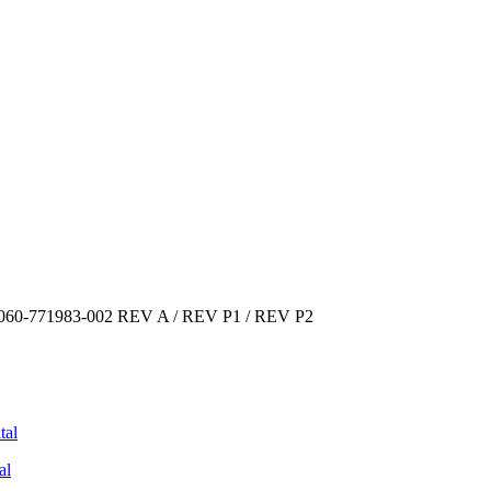
 2060-771983-002 REV A / REV P1 / REV P2
tal
al