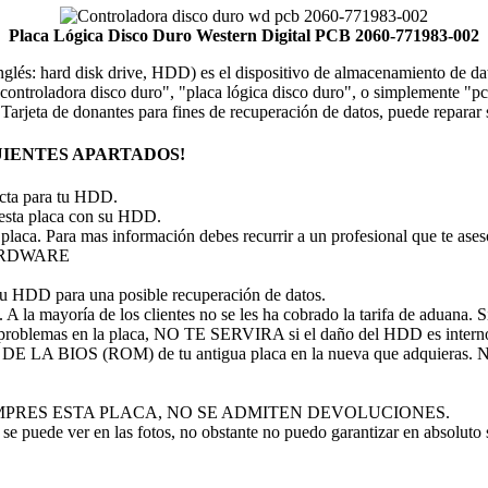
Placa Lógica Disco Duro Western Digital PCB 2060-771983-002
 inglés: hard disk drive, HDD) es el dispositivo de almacenamiento de 
ontroladora disco duro", "placa lógica disco duro", o simplemente "pcb 
. Tarjeta de donantes para fines de recuperación de datos, puede repar
IENTES APARTADOS!
recta para tu HDD.
 esta placa con su HDD.
 placa. Para mas información debes recurrir a un profesional que te ase
 HARDWARE
tu HDD para una posible recuperación de datos.
A la mayoría de los clientes no se les ha cobrado la tarifa de aduana. Si 
problemas en la placa, NO TE SERVIRA si el daño del HDD es intern
P DE LA BIOS (ROM) de tu antigua placa en la nueva que adquieras
 NO COMPRES ESTA PLACA, NO SE ADMITEN DEVOLUCIONES.
se puede ver en las fotos, no obstante no puedo garantizar en absoluto