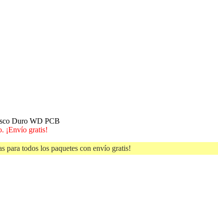
Disco Duro WD PCB
. ¡Envío gratis!
s para todos los paquetes con envío gratis!