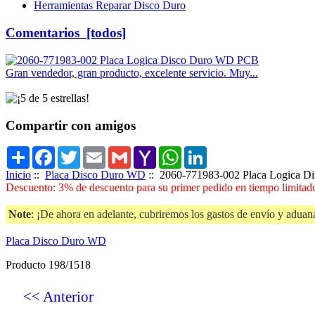
Herramientas Reparar Disco Duro
Comentarios [todos]
Gran vendedor, gran producto, excelente servicio. Muy...
Compartir con amigos
Share
Facebook
Twitter
Email
Gmail
Yahoo
WhatsApp
LinkedIn
Mail
Inicio
::
Placa Disco Duro WD
:: 2060-771983-002 Placa Logica 
Descuento: 3% de descuento para su primer pedido en tiempo limitado
Note
: ¡De ahora en adelante, cubriremos los gastos de envío y aduana
Placa Disco Duro WD
Producto 198/1518
<< Anterior