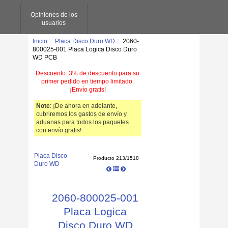
Opiniones de los
usuarios
Inicio
::
Placa Disco Duro WD
:: 2060-
800025-001 Placa Logica Disco Duro
WD PCB
Descuento: 3% de descuento para su
primer pedido en tiempo limitado.
¡Envío gratis!
Note
: ¡De ahora en adelante,
cubriremos los gastos de envío y
aduanas para todos los paquetes
con envío gratis!
Placa Disco
Producto 213/1518
Duro WD
2060-800025-001
Placa Logica
Disco Duro WD