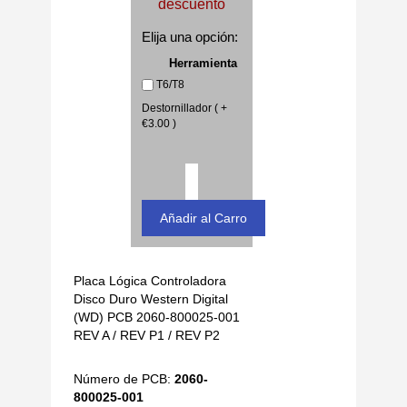
descuento
Elija una opción:
Herramienta
T6/T8
Destornillador ( +
€3.00 )
Placa Lógica Controladora
Disco Duro Western Digital
(WD) PCB 2060-800025-001
REV A / REV P1 / REV P2
Número de PCB:
2060-
800025-001