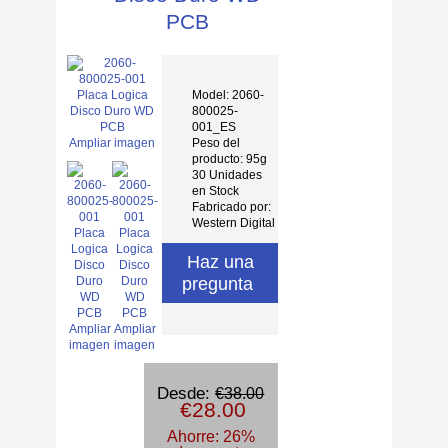
PCB
Model: 2060-
800025-
001_ES
Peso del
Ampliar imagen
producto: 95g
30 Unidades
en Stock
Fabricado por:
Western Digital
Haz una
pregunta
Ampliar
Ampliar
imagen
imagen
Desde:
€38.00
€28.00
Ahorre: 26%