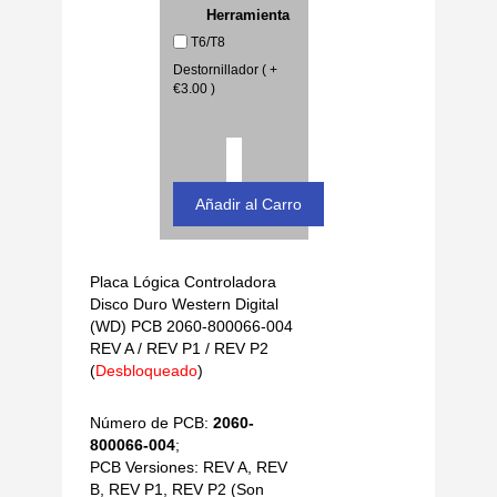
Herramienta
T6/T8
Destornillador ( +
€3.00 )
Placa Lógica Controladora
Disco Duro Western Digital
(WD) PCB 2060-800066-004
REV A / REV P1 / REV P2
(
Desbloqueado
)
Número de PCB:
2060-
800066-004
;
PCB Versiones: REV A, REV
B, REV P1, REV P2 (Son