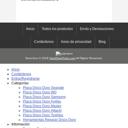
Inicio
Todos los productos
Envío y Devoluciones
Contáctenos
Aviso de privacidad
Blog
Derechos © 2026
HardDriveParts.com
All Rights Reserved.
Inicio
Contáctenos
Entrar/Registrarse
Categorías
Placa Disco Duro Seagate
Placa Disco Duro WD
Placa Disco Duro Samsung
Placa Disco Duro Fujitsu
Placa Disco Duro Maxtor
Placa Disco Duro Hitachi
Placa Disco Duro Toshiba
Herramientas Reparar Disco Duro
Información