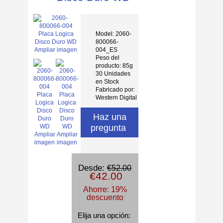
Model: 2060-
800066-
004_ES
Ampliar imagen
Peso del
producto: 85g
30 Unidades
en Stock
Fabricado por:
Western Digital
Haz una
pregunta
Ampliar
Ampliar
imagen
imagen
Desde:
€52.00
€42.00
Ahorre: 19%
descuento
Elija una opción: