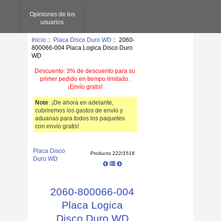
Opiniones de los
usuarios
Inicio
::
Placa Disco Duro WD
:: 2060-
800066-004 Placa Logica Disco Duro
WD
Descuento: 3% de descuento para su
primer pedido en tiempo limitado.
¡Envío gratis!
Note
: ¡De ahora en adelante,
cubriremos los gastos de envío y
aduanas para todos los paquetes
con envío gratis!
Placa Disco
Producto 222/1518
Duro WD
2060-800066-004
Placa Logica
Disco Duro WD