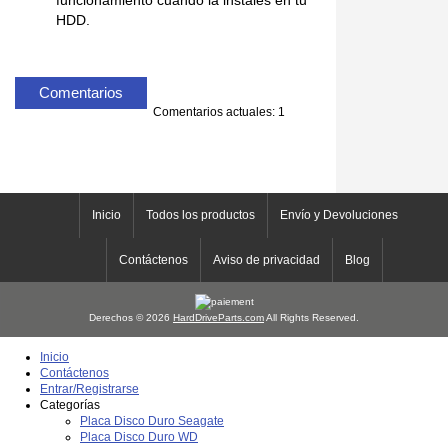
funcionamiento cuando la instales en tu
HDD.
Comentarios
Comentarios actuales: 1
Inicio
Todos los productos
Envío y Devoluciones
Contáctenos
Aviso de privacidad
Blog
Derechos © 2026
HardDriveParts.com
All Rights Reserved.
Inicio
Contáctenos
Entrar/Registrarse
Categorías
Placa Disco Duro Seagate
Placa Disco Duro WD