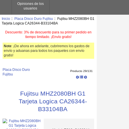
Opiniones de los
usuarios
Inicio
::
Placa Disco Duro Fujitsu
:: Fujitsu MHZ2080BH G1
Tarjeta Logica CA26344-B33104BA
Descuento: 3% de descuento para su primer pedido en
tiempo limitado. ¡Envío gratis!
Note
: ¡De ahora en adelante, cubriremos los gastos de
envío y aduanas para todos los paquetes con envío
gratis!
Placa Disco Duro
Producto 29/131
Fujitsu
Fujitsu MHZ2080BH G1
Tarjeta Logica CA26344-
B33104BA