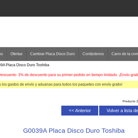
os
Ofertas
Cambiar Placa Disco Duro
Contáctenos
Carro de la co
9A Placa Disco Duro Toshiba
escuento: 3% de descuento para su primer pedido en tiempo limitado. ¡Envío grati
 los gastos de envío y aduanas para todos los paquetes con envío gratis!
Producto 
<< Anterior
Volver a lista 
G0039A Placa Disco Duro Toshiba