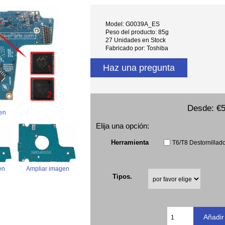
Model: G0039A_ES
Peso del producto: 85g
27 Unidades en Stock
Fabricado por: Toshiba
Haz una pregunta
Desde:
€5
en
Elija una opción:
Herramienta
T6/T8 Destornillado
en
Ampliar imagen
Tipos.