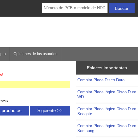
mpra
Opiniones de los usuarios
Enlaces Importantes
s!
Cambiar Placa Disco Duro
Cambiar Placa lógica Disco Duro
WD
27/247
Cambiar Placa lógica Disco Duro
de productos
Siguiente >>
Seagate
Cambiar Placa lógica Disco Duro
Samsung