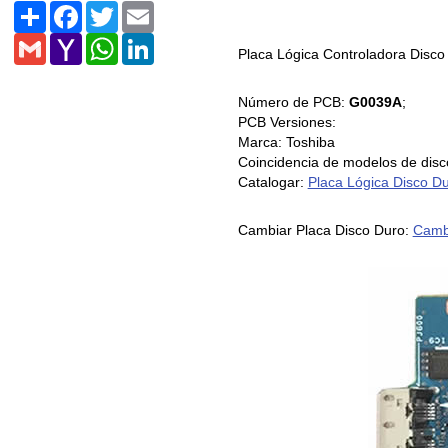
Share
Facebook
Twitter
Email
Gmail
Yahoo
WhatsApp
LinkedIn
Placa Lógica Controladora Disc
Mail
Número de PCB:
G0039A
;
PCB Versiones:
Marca: Toshiba
Coincidencia de modelos de d
Catalogar:
Placa Lógica Disco D
Cambiar Placa Disco Duro:
Cambi