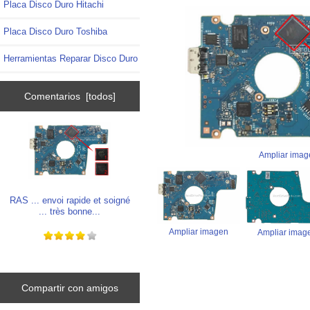
Placa Disco Duro Hitachi
Placa Disco Duro Toshiba
Herramientas Reparar Disco Duro
Comentarios [todos]
Ampliar imag
RAS ... envoi rapide et soigné
... très bonne...
Ampliar imagen
Ampliar imag
Compartir con amigos