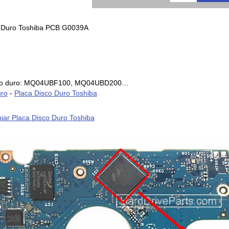
o Duro Toshiba PCB G0039A
isco duro: MQ04UBF100, MQ04UBD200…
uro
-
Placa Disco Duro Toshiba
ar Placa Disco Duro Toshiba