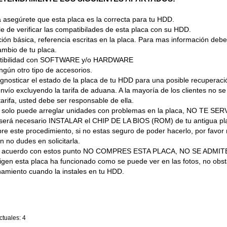
 asegúrete que esta placa es la correcta para tu HDD.
 de verificar las compatibilades de esta placa con su HDD.
ión básica, referencia escritas en la placa. Para mas información debes
ambio de tu placa.
atibilidad con SOFTWARE y/o HARDWARE
ngún otro tipo de accesorios.
nosticar el estado de la placa de tu HDD para una posible recuperaci
nvío excluyendo la tarifa de aduana. A la mayoría de los clientes no se 
tarifa, usted debe ser responsable de ella.
lo puede arreglar unidades con problemas en la placa, NO TE SERVI
 será necesario INSTALAR el CHIP DE LA BIOS (ROM) de tu antigua pl
te procedimiento, si no estas seguro de poder hacerlo, por favor re
 no dudes en solicitarla.
de acuerdo con estos punto NO COMPRES ESTA PLACA, NO SE ADM
igen esta placa ha funcionado como se puede ver en las fotos, no obs
namiento cuando la instales en tu HDD.
tuales: 4