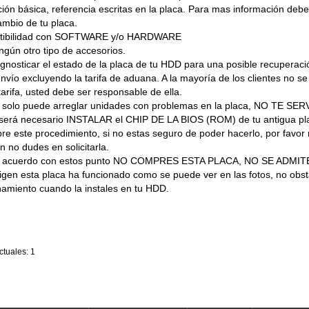
ión básica, referencia escritas en la placa. Para mas información debes
ambio de tu placa.
atibilidad con SOFTWARE y/o HARDWARE
ngún otro tipo de accesorios.
nosticar el estado de la placa de tu HDD para una posible recuperaci
nvío excluyendo la tarifa de aduana. A la mayoría de los clientes no se 
tarifa, usted debe ser responsable de ella.
lo puede arreglar unidades con problemas en la placa, NO TE SERVI
 será necesario INSTALAR el CHIP DE LA BIOS (ROM) de tu antigua pl
te procedimiento, si no estas seguro de poder hacerlo, por favor re
 no dudes en solicitarla.
de acuerdo con estos punto NO COMPRES ESTA PLACA, NO SE ADM
igen esta placa ha funcionado como se puede ver en las fotos, no obs
namiento cuando la instales en tu HDD.
tuales: 1