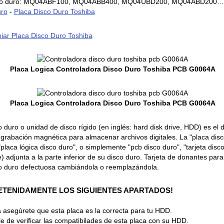
disco duro: MQ04ABF100, MQ04ABB400, MQ04UBD200, MQ04ABD200…
uro
-
Placa Disco Duro Toshiba
ar Placa Disco Duro Toshiba
Placa Logica Controladora Disco Duro Toshiba PCB G0064A
Placa Logica Controladora Disco Duro Toshiba PCB G0064A
o duro o unidad de disco rígido (en inglés: hard disk drive, HDD) es el
grabación magnética para almacenar archivos digitales. La "placa dis
"placa lógica disco duro", o simplemente "pcb disco duro", "tarjeta disco
 adjunta a la parte inferior de su disco duro. Tarjeta de donantes par
o duro defectuosa cambiándola o reemplazándola.
ETENIDAMENTE LOS SIGUIENTES APARTADOS!
 asegúrete que esta placa es la correcta para tu HDD.
 de verificar las compatibilades de esta placa con su HDD.