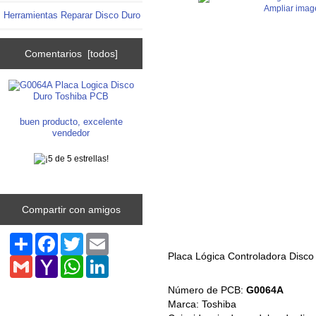
Ampliar imag
Herramientas Reparar Disco Duro
Comentarios [todos]
buen producto, excelente
vendedor
Compartir con amigos
Share
Facebook
Twitter
Email
Placa Lógica Controladora Disc
Gmail
Yahoo
WhatsApp
LinkedIn
Mail
Número de PCB:
G0064A
Marca: Toshiba