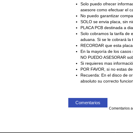
Solo puedo ofrecer informac
asesore como efectuar el c
No puedo garantizar comp
SOLO se envia placa, sin ni
PLACA PCB destinada a diag
Solo cobramos la tarifa de e
aduana. Si se le cobrará la 
RECORDAR que esta placa so
En la mayoría de los casos
NO PUEDO ASESORAR sobre es
Si requieres mas información
POR FAVOR, si no estas 
Recuerda: En el disco de or
absoluto su correcto funcio
Comentarios
Comentarios ac