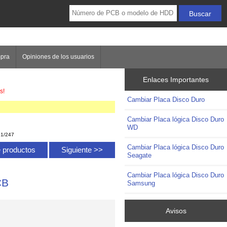
mpra
Opiniones de los usuarios
Enlaces Importantes
s!
Cambiar Placa Disco Duro
Cambiar Placa lógica Disco Duro
WD
31/247
Cambiar Placa lógica Disco Duro
de productos
Siguiente >>
Seagate
Cambiar Placa lógica Disco Duro
CB
Samsung
Avisos