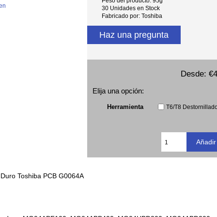
Peso del producto: 95g
en
30 Unidades en Stock
Fabricado por: Toshiba
Haz una pregunta
Desde:
€4
Elija una opción:
Herramienta
T6/T8 Destornillado
o Duro Toshiba PCB G0064A