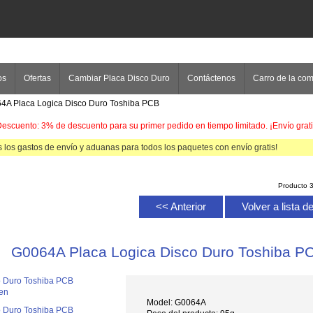
os
Ofertas
Cambiar Placa Disco Duro
Contáctenos
Carro de la co
4A Placa Logica Disco Duro Toshiba PCB
escuento: 3% de descuento para su primer pedido en tiempo limitado. ¡Envío grati
 los gastos de envío y aduanas para todos los paquetes con envío gratis!
Producto 
<< Anterior
Volver a lista 
G0064A Placa Logica Disco Duro Toshiba P
en
Model: G0064A