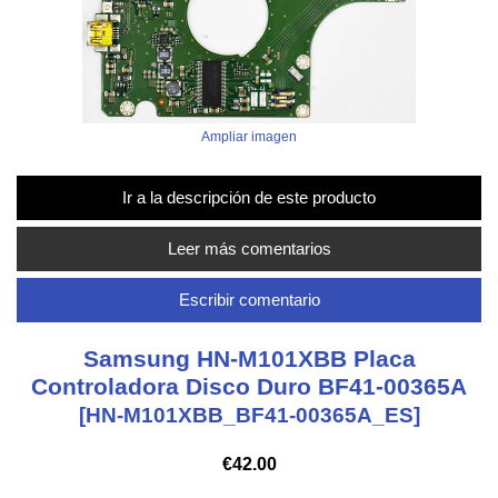
Ampliar imagen
Ir a la descripción de este producto
Leer más comentarios
Escribir comentario
Samsung HN-M101XBB Placa
Controladora Disco Duro BF41-00365A
[HN-M101XBB_BF41-00365A_ES]
€42.00