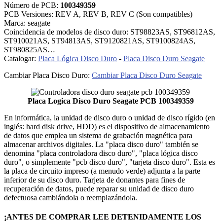
Número de PCB:
100349359
PCB Versiones: REV A, REV B, REV C (Son compatibles)
Marca: seagate
Coincidencia de modelos de disco duro: ST98823AS, ST96812AS,
ST910021AS, ST94813AS, ST9120821AS, ST9100824AS,
ST980825AS…
Catalogar:
Placa Lógica Disco Duro
-
Placa Disco Duro Seagate
Cambiar Placa Disco Duro:
Cambiar Placa Disco Duro Seagate
Placa Logica Disco Duro Seagate PCB 100349359
En informática, la unidad de disco duro o unidad de disco rígido (en
inglés: hard disk drive, HDD) es el dispositivo de almacenamiento
de datos que emplea un sistema de grabación magnética para
almacenar archivos digitales. La "placa disco duro" también se
denomina "placa controladora disco duro", "placa lógica disco
duro", o simplemente "pcb disco duro", "tarjeta disco duro". Esta es
la placa de circuito impreso (a menudo verde) adjunta a la parte
inferior de su disco duro. Tarjeta de donantes para fines de
recuperación de datos, puede reparar su unidad de disco duro
defectuosa cambiándola o reemplazándola.
¡ANTES DE COMPRAR LEE DETENIDAMENTE LOS