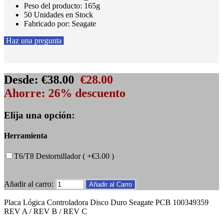
Peso del producto: 165g
50 Unidades en Stock
Fabricado por: Seagate
Haz una pregunta
Desde:
€38.00
€28.00
Ahorre: 26% descuento
Elija una opción:
Herramienta
T6/T8 Destornillador ( +€3.00 )
Añadir al carro:
Placa Lógica Controladora Disco Duro Seagate PCB 100349359
REV A / REV B / REV C