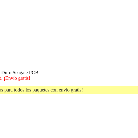
o Duro Seagate PCB
. ¡Envío gratis!
s para todos los paquetes con envío gratis!