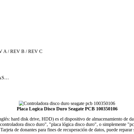
EV A / REV B / REV C
23AS…
Placa Logica Disco Duro Seagate PCB 100350106
 inglés: hard disk drive, HDD) es el dispositivo de almacenamiento de 
ontroladora disco duro", "placa lógica disco duro", o simplemente "pcb 
. Tarjeta de donantes para fines de recuperación de datos, puede repar