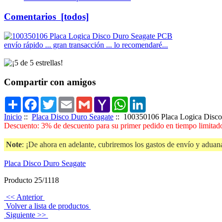
Comentarios [todos]
envío rápido ... gran transacción ... lo recomendaré...
Compartir con amigos
Share
Facebook
Twitter
Email
Gmail
Yahoo
WhatsApp
LinkedIn
Mail
Inicio
::
Placa Disco Duro Seagate
:: 100350106 Placa Logica Disc
Descuento: 3% de descuento para su primer pedido en tiempo limitado
Note
: ¡De ahora en adelante, cubriremos los gastos de envío y aduana
Placa Disco Duro Seagate
Producto 25/1118
<< Anterior
Volver a lista de productos
Siguiente >>