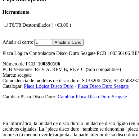
Herramienta
T6/T8 Destornillador ( +€3.00 )
Añadir al carro:
Placa Lógica Controladora Disco Duro Seagate PCB 100350106 R
Número de PCB:
100350106
PCB Versiones: REV A, REV B, REV C (Son compatibles)
Marca: seagate
Coincidencia de modelos de disco duro: ST3320620SV, ST32508
Catalogar:
Placa Lógica Disco Duro
-
Placa Disco Duro Seagate
Cambiar Placa Disco Duro:
Cambiar Placa Disco Duro Seagate
En informática, la unidad de disco duro o unidad de disco rígido (en
archivos digitales. La "placa disco duro" también se denomina "placa c
impreso (a menudo verde) adjunta a la parte inferior de su disco duro