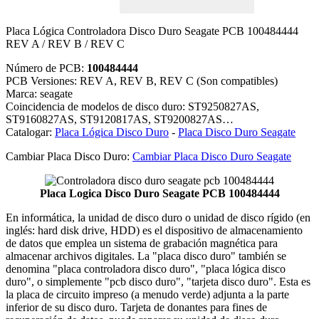
Placa Lógica Controladora Disco Duro Seagate PCB 100484444
REV A / REV B / REV C
Número de PCB:
100484444
PCB Versiones: REV A, REV B, REV C (Son compatibles)
Marca: seagate
Coincidencia de modelos de disco duro: ST9250827AS,
ST9160827AS, ST9120817AS, ST9200827AS…
Catalogar:
Placa Lógica Disco Duro
-
Placa Disco Duro Seagate
Cambiar Placa Disco Duro:
Cambiar Placa Disco Duro Seagate
Placa Logica Disco Duro Seagate PCB 100484444
En informática, la unidad de disco duro o unidad de disco rígido (en
inglés: hard disk drive, HDD) es el dispositivo de almacenamiento
de datos que emplea un sistema de grabación magnética para
almacenar archivos digitales. La "placa disco duro" también se
denomina "placa controladora disco duro", "placa lógica disco
duro", o simplemente "pcb disco duro", "tarjeta disco duro". Esta es
la placa de circuito impreso (a menudo verde) adjunta a la parte
inferior de su disco duro. Tarjeta de donantes para fines de