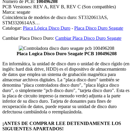
Número de PCB:
100496208
PCB Versiones: REV A, REV B, REV C (Son compatibles)
Marca: seagate
Coincidencia de modelos de disco duro: ST3320613AS,
STM3320614AS…
Catalogar:
Placa Lógica Disco Duro
-
Placa Disco Duro Seagate
Cambiar Placa Disco Duro:
Cambiar Placa Disco Duro Seagate
Placa Logica Disco Duro Seagate PCB 100496208
En informática, la unidad de disco duro o unidad de disco rígido (en
inglés: hard disk drive, HDD) es el dispositivo de almacenamiento
de datos que emplea un sistema de grabación magnética para
almacenar archivos digitales. La "placa disco duro" también se
denomina "placa controladora disco duro", "placa lógica disco
duro", o simplemente "pcb disco duro", "tarjeta disco duro". Esta es
la placa de circuito impreso (a menudo verde) adjunta a la parte
inferior de su disco duro. Tarjeta de donantes para fines de
recuperación de datos, puede reparar su unidad de disco duro
defectuosa cambiándola o reemplazándola.
¡ANTES DE COMPRAR LEE DETENIDAMENTE LOS
SIGUIENTES APARTADOS!