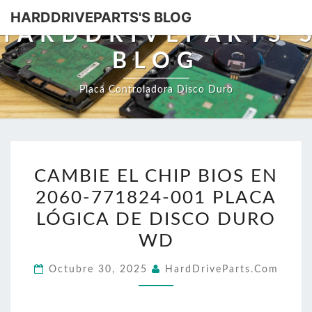
HARDDRIVEPARTS'S BLOG
HARDDRIVEPARTS'
BLOG
Placa Controladora Disco Duro
CAMBIE
CAMBIE EL CHIP BIOS EN
EL
2060-771824-001 PLACA
CHIP
BIOS
LÓGICA DE DISCO DURO
EN
WD
2060-
Octubre 30, 2025
HardDriveParts.com
771824-
001
PLACA