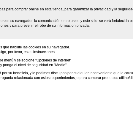
as para comprar online en esta tienda, para garantizar la privacidad y la seguridad e
ies en su navegador, la comunicación entre usted y este sitio, se verá fortalecida 
ones y para prevenir el robo de su información privada.
 que habilite las cookies en su navegador.
iga, por favor, estas instrucciones:
de menú y seleccione "Opciones de Internet"
 y ponga el nivel de seguridad en "Medio"
or su beneficio, y le pedimos disculpas por cualquier inconveniente que le caus
 pregunta relacionada con estos requerimientos, o para comprar productos offline/d