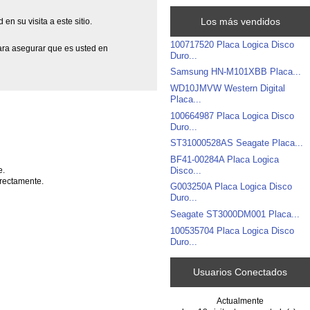
Los más vendidos
n su visita a este sitio.
100717520 Placa Logica Disco
para asegurar que es usted en
Duro...
Samsung HN-M101XBB Placa...
WD10JMVW Western Digital
Placa...
100664987 Placa Logica Disco
Duro...
ST31000528AS Seagate Placa...
BF41-00284A Placa Logica
Disco...
e.
irectamente.
G003250A Placa Logica Disco
Duro...
Seagate ST3000DM001 Placa...
100535704 Placa Logica Disco
Duro...
Usuarios Conectados
Actualmente