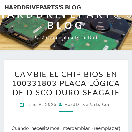
HARDDRIVEPARTS'S BLOG
HARDDRIVEPARTS'
BLOG
Placa Controladora Disco Duro
CAMBIE
CAMBIE EL CHIP BIOS EN
EL
100331803 PLACA LÓGICA
CHIP
BIOS
DE DISCO DURO SEAGATE
EN
Julio 9, 2025
HardDriveParts.com
100331803
PLACA
LÓGICA
Cuando necesitamos intercambiar (reemplazar)
DE