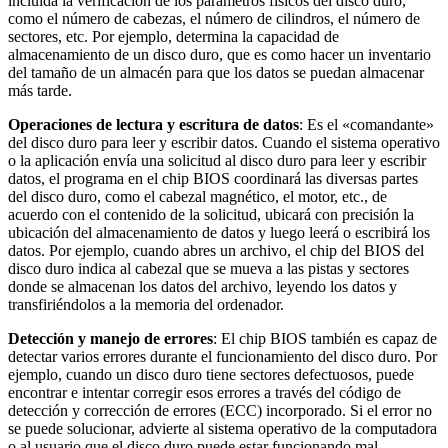
incluida la verificación de los parámetros físicos del disco duro,
como el número de cabezas, el número de cilindros, el número de
sectores, etc. Por ejemplo, determina la capacidad de
almacenamiento de un disco duro, que es como hacer un inventario
del tamaño de un almacén para que los datos se puedan almacenar
más tarde.
Operaciones de lectura y escritura de datos
: Es el «comandante»
del disco duro para leer y escribir datos. Cuando el sistema operativo
o la aplicación envía una solicitud al disco duro para leer y escribir
datos, el programa en el chip BIOS coordinará las diversas partes
del disco duro, como el cabezal magnético, el motor, etc., de
acuerdo con el contenido de la solicitud, ubicará con precisión la
ubicación del almacenamiento de datos y luego leerá o escribirá los
datos. Por ejemplo, cuando abres un archivo, el chip del BIOS del
disco duro indica al cabezal que se mueva a las pistas y sectores
donde se almacenan los datos del archivo, leyendo los datos y
transfiriéndolos a la memoria del ordenador.
Detección y manejo de errores
: El chip BIOS también es capaz de
detectar varios errores durante el funcionamiento del disco duro. Por
ejemplo, cuando un disco duro tiene sectores defectuosos, puede
encontrar e intentar corregir esos errores a través del código de
detección y corrección de errores (ECC) incorporado. Si el error no
se puede solucionar, advierte al sistema operativo de la computadora
o al usuario que el disco duro puede estar funcionando mal.