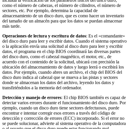
incluida la verificación de los parámetros físicos del disco duro,
como el número de cabezas, el número de cilindros, el número de
sectores, etc. Por ejemplo, determina la capacidad de
almacenamiento de un disco duro, que es como hacer un inventario
del tamaño de un almacén para que los datos se puedan almacenar
más tarde.
Operaciones de lectura y escritura de datos
: Es el «comandante»
del disco duro para leer y escribir datos. Cuando el sistema operativo
o la aplicación envía una solicitud al disco duro para leer y escribir
datos, el programa en el chip BIOS coordinará las diversas partes
del disco duro, como el cabezal magnético, el motor, etc., de
acuerdo con el contenido de la solicitud, ubicará con precisión la
ubicación del almacenamiento de datos y luego leerá o escribirá los
datos. Por ejemplo, cuando abres un archivo, el chip del BIOS del
disco duro indica al cabezal que se mueva a las pistas y sectores
donde se almacenan los datos del archivo, leyendo los datos y
transfiriéndolos a la memoria del ordenador.
Detección y manejo de errores
: El chip BIOS también es capaz de
detectar varios errores durante el funcionamiento del disco duro. Por
ejemplo, cuando un disco duro tiene sectores defectuosos, puede
encontrar e intentar corregir esos errores a través del código de
detección y corrección de errores (ECC) incorporado. Si el error no
se puede solucionar, advierte al sistema operativo de la computadora
o al usuario que el disco duro puede estar funcionando mal.