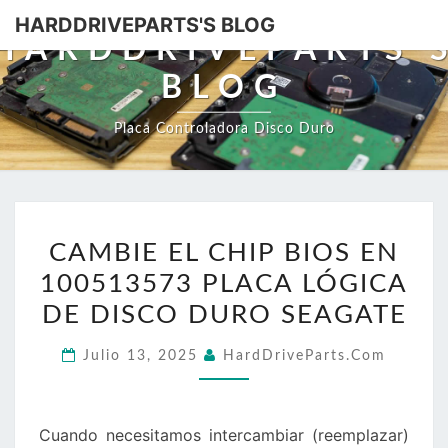
HARDDRIVEPARTS'S BLOG
HARDDRIVEPARTS'
BLOG
Placa Controladora Disco Duro
CAMBIE
CAMBIE EL CHIP BIOS EN
EL
100513573 PLACA LÓGICA
CHIP
BIOS
DE DISCO DURO SEAGATE
EN
Julio 13, 2025
HardDriveParts.com
100513573
PLACA
LÓGICA
Cuando necesitamos intercambiar (reemplazar)
DE