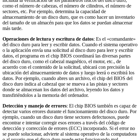
incluida la verificación de los parámetros físicos del disco duro,
como el número de cabezas, el número de cilindros, el número de
sectores, etc. Por ejemplo, determina la capacidad de
almacenamiento de un disco duro, que es como hacer un inventario
del tamaño de un almacén para que los datos se puedan almacenar
más tarde.
Operaciones de lectura y escritura de datos
: Es el «comandante»
del disco duro para leer y escribir datos. Cuando el sistema operativo
o la aplicación envía una solicitud al disco duro para leer y escribir
datos, el programa en el chip BIOS coordinará las diversas partes
del disco duro, como el cabezal magnético, el motor, etc., de
acuerdo con el contenido de la solicitud, ubicará con precisión la
ubicación del almacenamiento de datos y luego leerá o escribirá los
datos. Por ejemplo, cuando abres un archivo, el chip del BIOS del
disco duro indica al cabezal que se mueva a las pistas y sectores
donde se almacenan los datos del archivo, leyendo los datos y
transfiriéndolos a la memoria del ordenador.
Detección y manejo de errores
: El chip BIOS también es capaz de
detectar varios errores durante el funcionamiento del disco duro. Por
ejemplo, cuando un disco duro tiene sectores defectuosos, puede
encontrar e intentar corregir esos errores a través del código de
detección y corrección de errores (ECC) incorporado. Si el error no
se puede solucionar, advierte al sistema operativo de la computadora
o al usuario que el disco duro puede estar funcionando mal.