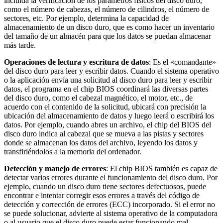
incluida la verificación de los parámetros físicos del disco duro,
como el número de cabezas, el número de cilindros, el número de
sectores, etc. Por ejemplo, determina la capacidad de
almacenamiento de un disco duro, que es como hacer un inventario
del tamaño de un almacén para que los datos se puedan almacenar
más tarde.
Operaciones de lectura y escritura de datos
: Es el «comandante»
del disco duro para leer y escribir datos. Cuando el sistema operativo
o la aplicación envía una solicitud al disco duro para leer y escribir
datos, el programa en el chip BIOS coordinará las diversas partes
del disco duro, como el cabezal magnético, el motor, etc., de
acuerdo con el contenido de la solicitud, ubicará con precisión la
ubicación del almacenamiento de datos y luego leerá o escribirá los
datos. Por ejemplo, cuando abres un archivo, el chip del BIOS del
disco duro indica al cabezal que se mueva a las pistas y sectores
donde se almacenan los datos del archivo, leyendo los datos y
transfiriéndolos a la memoria del ordenador.
Detección y manejo de errores
: El chip BIOS también es capaz de
detectar varios errores durante el funcionamiento del disco duro. Por
ejemplo, cuando un disco duro tiene sectores defectuosos, puede
encontrar e intentar corregir esos errores a través del código de
detección y corrección de errores (ECC) incorporado. Si el error no
se puede solucionar, advierte al sistema operativo de la computadora
o al usuario que el disco duro puede estar funcionando mal.