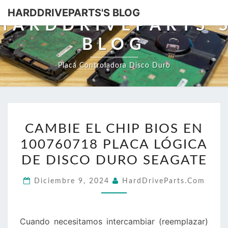
HARDDRIVEPARTS'S BLOG
HARDDRIVEPARTS'
BLOG
Placa Controladora Disco Duro
CAMBIE
CAMBIE EL CHIP BIOS EN
EL
100760718 PLACA LÓGICA
CHIP
BIOS
DE DISCO DURO SEAGATE
EN
Diciembre 9, 2024
HardDriveParts.com
100760718
PLACA
LÓGICA
Cuando necesitamos intercambiar (reemplazar)
DE