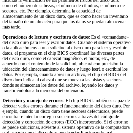
incluida la verificación de los parámetros físicos del disco duro,
como el número de cabezas, el número de cilindros, el número de
sectores, etc. Por ejemplo, determina la capacidad de
almacenamiento de un disco duro, que es como hacer un inventario
del tamaño de un almacén para que los datos se puedan almacenar
más tarde.
Operaciones de lectura y escritura de datos
: Es el «comandante»
del disco duro para leer y escribir datos. Cuando el sistema operativo
o la aplicación envía una solicitud al disco duro para leer y escribir
datos, el programa en el chip BIOS coordinará las diversas partes
del disco duro, como el cabezal magnético, el motor, etc., de
acuerdo con el contenido de la solicitud, ubicará con precisión la
ubicación del almacenamiento de datos y luego leerá o escribirá los
datos. Por ejemplo, cuando abres un archivo, el chip del BIOS del
disco duro indica al cabezal que se mueva a las pistas y sectores
donde se almacenan los datos del archivo, leyendo los datos y
transfiriéndolos a la memoria del ordenador.
Detección y manejo de errores
: El chip BIOS también es capaz de
detectar varios errores durante el funcionamiento del disco duro. Por
ejemplo, cuando un disco duro tiene sectores defectuosos, puede
encontrar e intentar corregir esos errores a través del código de
detección y corrección de errores (ECC) incorporado. Si el error no
se puede solucionar, advierte al sistema operativo de la computadora
o al usuario que el disco duro puede estar funcionando mal.